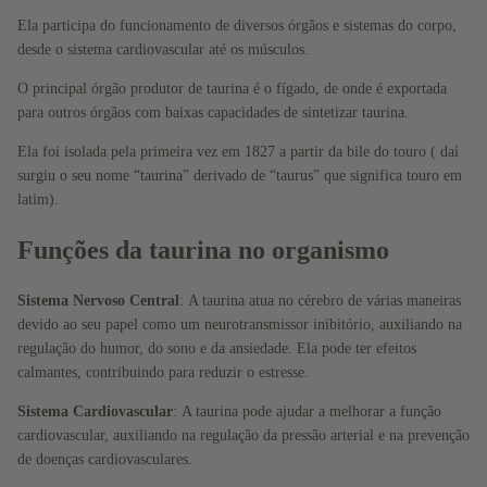
o
Ela participa do funcionamento de diversos órgãos e sistemas do corpo,
Ômega
desde o sistema cardiovascular até os músculos.
s
O principal órgão produtor de taurina é o fígado, de onde é exportada
Vitamin
para outros órgãos com baixas capacidades de sintetizar taurina.
as
Ela foi isolada pela primeira vez em 1827 a partir da bile do touro ( daí
Colágen
surgiu o seu nome “taurina” derivado de “taurus” que significa touro em
latim).
os
Antioxid
Funções da taurina no organismo
antes
Sistema Nervoso Central
:
A taurina atua no cérebro de várias maneiras
Minerais
devido ao seu papel como um neurotransmissor inibitório, auxiliando na
Proteín
regulação do humor, do sono e da ansiedade. Ela pode ter efeitos
as
calmantes, contribuindo para reduzir o estresse.
Aminoá
Sistema Cardiovascular
:
A taurina pode ajudar a melhorar a função
cidos
cardiovascular, auxiliando na regulação da pressão arterial e na prevenção
de doenças cardiovasculares.
Kids