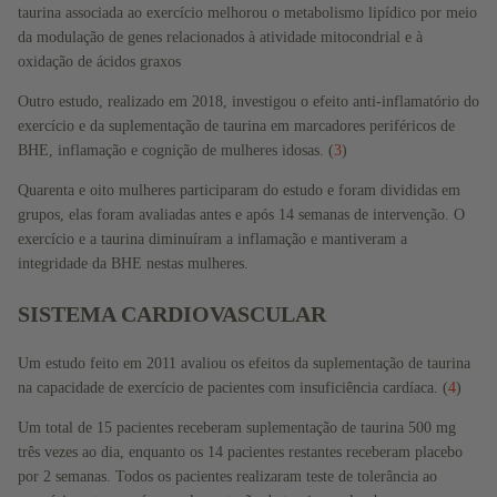
taurina associada ao exercício melhorou o metabolismo lipídico por meio
da modulação de genes relacionados à atividade mitocondrial e à
oxidação de ácidos graxos
Outro estudo, realizado em 2018, investigou o efeito anti-inflamatório do
exercício e da suplementação de taurina em marcadores periféricos de
BHE, inflamação e cognição de mulheres idosas. (
3
)
Quarenta e oito mulheres participaram do estudo e foram divididas em
grupos, elas foram avaliadas antes e após 14 semanas de intervenção. O
exercício e a taurina diminuíram a inflamação e mantiveram a
Todos
integridade da BHE nestas mulheres.
os
produto
SISTEMA CARDIOVASCULAR
s
Um estudo feito em 2011 avaliou os
efeitos da suplementação de taurina
Energia
na capacidade de exercício de pacientes com insuficiência cardíaca. (
4
)
Sono &
Um total de 15 pacientes receberam suplementação de taurina 500 mg
Relaxa
três vezes ao dia, enquanto os 14 pacientes restantes receberam placebo
mento
por 2 semanas. Todos os pacientes realizaram teste de tolerância ao