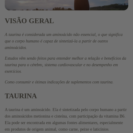
VISÃO GERAL
A taurina é considerada um aminoácido não essencial, o que significa
que o corpo humano é capaz de sintetizá-la a partir de outros
aminoácidos.
Estudos vêm sendo feitos para entender melhor a relação e benefícios da
taurina para o cérebro, sistema cardiovascular e no desempenho em
exercícios.
Como consumir e ótimas indicações de suplementos com taurina.
TAURINA
Total de itens no carrinho: 0
Todos
os
A taurina é um aminoácido. Ela é sintetizada pelo corpo humano a partir
produto
dos aminoácidos metionina e cisteína, com participação da vitamina B6.
s
Ela pode ser encontrada em algumas fontes alimentares, especialmente
Magnési
em produtos de origem animal, como carne, peixe e laticínios.