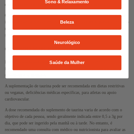
Sono & Relaxamento
existe uma recomendação de ingestão diária desse aminoácido.
Contudo, é fundamental manter uma dieta diversificada e saudável, que
inclua alimentos como carne bovina, frango, laticínios, peixes e frutos do
Beleza
mar, pois eles são fontes naturais de taurina e podem contribuir para seu
suprimento no corpo.
Neurológico
QUANDO SUPLEMENTAR?
Devido aos seus efeitos benéficos no organismo, a taurina é
Saúde da Mulher
frequentemente adicionada às famosas bebidas energéticas e até em
suplementos alimentares.
A suplementação de taurina pode ser recomendada em dietas restritivas
ou veganas, deficiências médicas específicas, para atletas ou apoio
cardiovascular.
A dose recomendada do suplemento de taurina varia de acordo com o
objetivo de cada pessoa, sendo geralmente indicada entre 0,5 a 3g por
dia, que pode ser ingerido pela manhã ou à tarde. No entanto, é
recomendado uma consulta com médico ou nutricionista para avaliar as