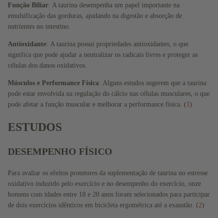
Função Biliar
:
A taurina desempenha um papel importante na
Fibras
emulsificação das gorduras, ajudando na digestão e absorção de
Vegano
nutrientes no intestino.
s
Antioxidante
:
A taurina possui propriedades antioxidantes, o que
Superfo
significa que pode ajudar a neutralizar os radicais livres e proteger as
ods
células dos danos oxidativos.
Músculos e Performance Física
:
Alguns estudos sugerem que a taurina
pode estar envolvida na regulação do cálcio nas células musculares, o que
pode afetar a função muscular e melhorar a performance física. (
1
)
ESTUDOS
DESEMPENHO FÍSICO
Para avaliar os efeitos protetores da suplementação de taurina no estresse
oxidativo induzido pelo exercício e no desempenho do exercício, onze
homens com idades entre 18 e 20 anos foram selecionados para participar
de dois exercícios idênticos em bicicleta ergométrica até a exaustão. (
2
)