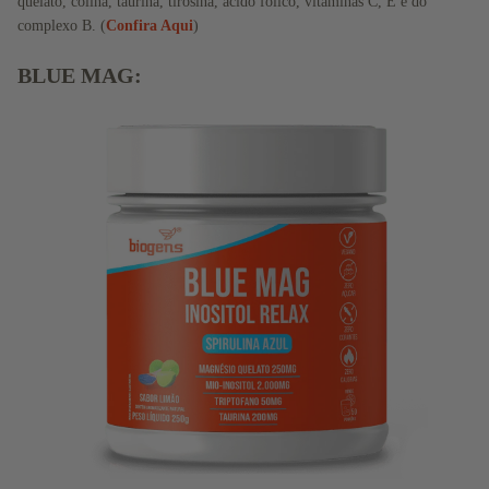
quelato, colina, taurina, tirosina, ácido fólico, vitaminas C, E e do
complexo B. (
Confira Aqui
)
BLUE MAG: