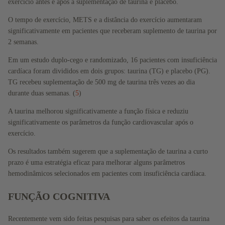
Imunida
exercício antes e após a suplementação de taurina e placebo.
de
O tempo de exercício, METS e a distância do exercício aumentaram
Beleza
significativamente em pacientes que receberam suplemento de taurina por
2 semanas.
Neuroló
gico
Em um estudo duplo-cego e randomizado, 16 pacientes com insuficiência
cardíaca foram divididos em dois grupos: taurina (TG) e placebo (PG).
Pré &
TG recebeu suplementação de 500 mg de taurina três vezes ao dia
Pós
durante duas semanas. (
5
)
Natal
A taurina melhorou significativamente a função física e reduziu
Saúde
significativamente os parâmetros da função cardiovascular após o
da
exercício.
Mulher
Os resultados também sugerem que a suplementação de taurina a curto
prazo é uma estratégia eficaz para melhorar alguns parâmetros
hemodinâmicos selecionados em pacientes com insuficiência cardíaca.
FUNÇÃO COGNITIVA
Recentemente vem sido feitas pesquisas para saber os efeitos da taurina