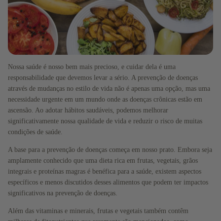
Nossa saúde é nosso bem mais precioso, e cuidar dela é uma
responsabilidade que devemos levar a sério. A prevenção de doenças
através de mudanças no estilo de vida não é apenas uma opção, mas uma
necessidade urgente em um mundo onde as doenças crônicas estão em
ascensão. Ao adotar hábitos saudáveis, podemos melhorar
significativamente nossa qualidade de vida e reduzir o risco de muitas
condições de saúde.
A base para a prevenção de doenças começa em nosso prato. Embora seja
Total de itens no carrinho: 0
amplamente conhecido que uma dieta rica em frutas, vegetais, grãos
Todos
integrais e proteínas magras é benéfica para a saúde, existem aspectos
os
específicos e menos discutidos desses alimentos que podem ter impactos
produto
significativos na prevenção de doenças.
s
Além das vitaminas e minerais, frutas e vegetais também contêm
Magnési