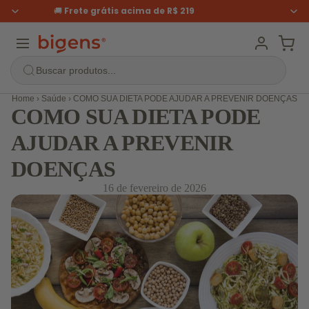
🚚
Frete grátis
acima de R$ 219
Buscar produtos...
Home
›
Saúde
›
COMO SUA DIETA PODE AJUDAR A PREVENIR DOENÇAS
COMO SUA DIETA PODE
AJUDAR A PREVENIR
DOENÇAS
16 de fevereiro de 2026
Por categoria