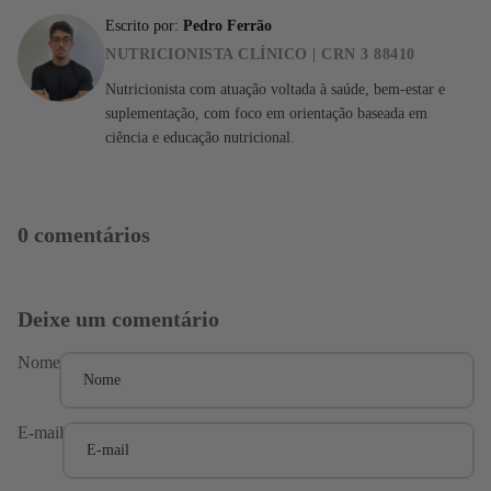
Imunida
Escrito por:
Pedro Ferrão
de
NUTRICIONISTA CLÍNICO | CRN 3 88410
Beleza
Nutricionista com atuação voltada à saúde, bem-estar e
Neuroló
suplementação, com foco em orientação baseada em
gico
ciência e educação nutricional.
Pré &
Pós
Natal
0 comentários
Saúde
da
Mulher
Deixe um comentário
Nome
E-mail