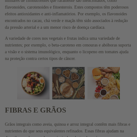
milhares de fitonutrientes que raramente são mencionados, como
o
flavonoides, carotenoides e fitoesterois. Estes compostos têm poderosos
Ômega
efeitos antioxidantes e anti-inflamatórios. Por exemplo, os flavonoides
encontrados no cacau, chá verde e maçãs têm sido associados à redução
s
da pressão arterial e a um menor risco de doença cardíaca.
Vitamin
A variedade de cores nos vegetais e frutas indica uma variedade de
as
nutrientes; por exemplo, o beta-caroteno em cenouras e abóboras suporta
Colágen
a visão e o sistema imunológico, enquanto o licopeno em tomates ajuda
os
na proteção contra certos tipos de câncer.
Antioxid
antes
Minerais
Proteín
as
FIBRAS E GRÃOS
Aminoá
cidos
Grãos integrais como aveia, quinoa e arroz integral contêm mais fibras e
Kids
nutrientes do que seus equivalentes refinados. Essas fibras ajudam na